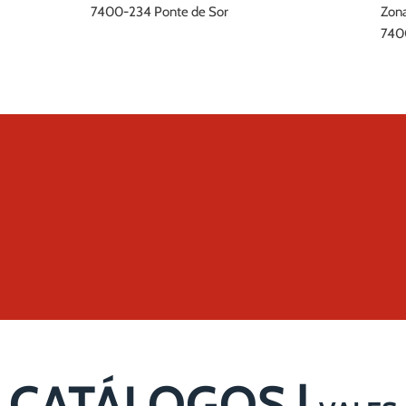
7400-234 Ponte de Sor
Zona
740
622
112
CATÁLOGOS |