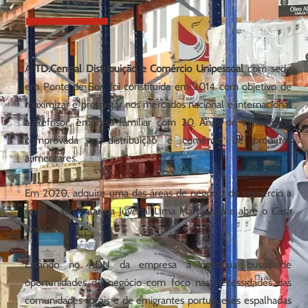
A
TD.Central Distribuição e Comércio Unipessoal
com sede
em Ponte de Sor, foi constituída em 2014 com objetivo de
maximizar e prospetar nos mercados nacional e internacional
a Refrisor, empresa familiar com 20 Anos de experiência
comprovada na distribuição e comércio de produtos
alimentares.
Em 2020, adquire uma das áreas de negócio de comércio a
retalho alimentar da Juvenal Lima Marta, Lda e abre o
Cash
and Carry.
Estando no ADN da empresa a contínua busca de
oportunidades de negócio com foco nas necessidades das
comunidades locais e de emigrantes portugueses espalhadas