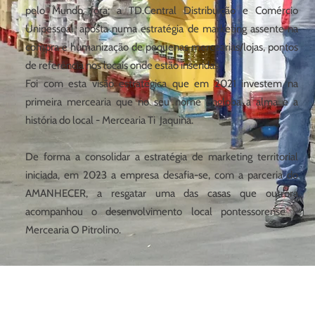
pelo Mundo fora; a TD.Central Distribuição e Comércio
Unipessoal, aposta numa estratégia de marketing assente na
compra e humanização de pequenas mercearias/lojas, pontos
de referência nos locais onde estão inseridas.
Foi com esta visão estratégica que em 2021 investem na
primeira mercearia que no seu nome engloba a alma e a
história do local - Mercearia Ti Jaquina.
De forma a consolidar a estratégia de marketing territorial
iniciada, em 2023 a empresa desafia-se, com a parceria do
AMANHECER, a resgatar uma das casas que outrora
acompanhou o desenvolvimento local pontessorense -
Mercearia O Pitrolino.